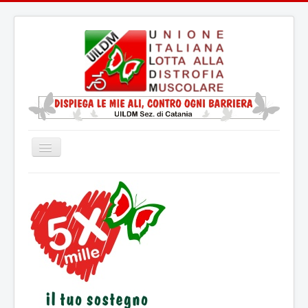
Cambia
navigazione
Home
La UILDM
La Distrofia Muscolare
Servizio Civile Universale
Attività
Eventi