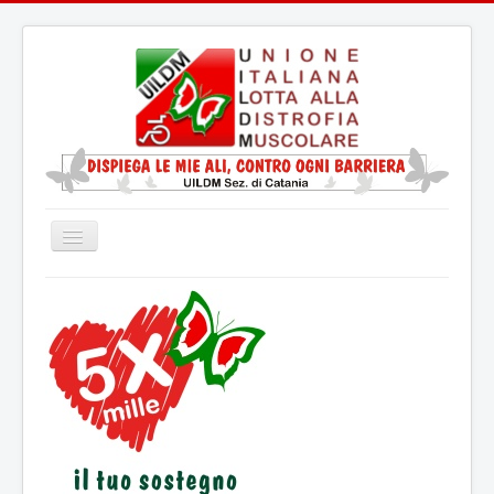
Cambia
navigazione
Home
La UILDM
La Distrofia Muscolare
Servizio Civile Universale
Attività
Eventi