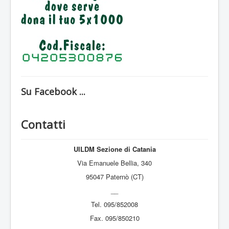
Sostieni L'UIDM
Diventa un volontario
Contatti
Su Facebook ...
Contatti
UILDM Sezione di Catania
Via Emanuele Bellia, 340
95047 Paternò (CT)
__
Tel. 095/852008
Fax. 095/850210