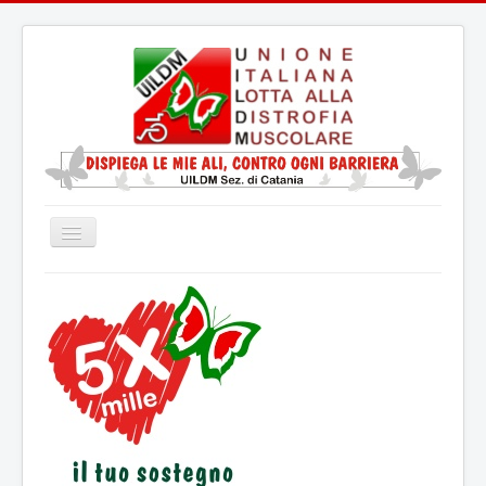
Cambia
navigazione
Home
La UILDM
La Distrofia Muscolare
Servizio Civile Universale
Attività
Eventi