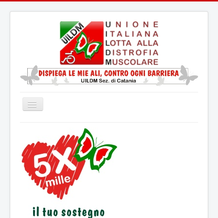
Cambia
navigazione
Home
La UILDM
La Distrofia Muscolare
Servizio Civile Universale
Attività
Eventi